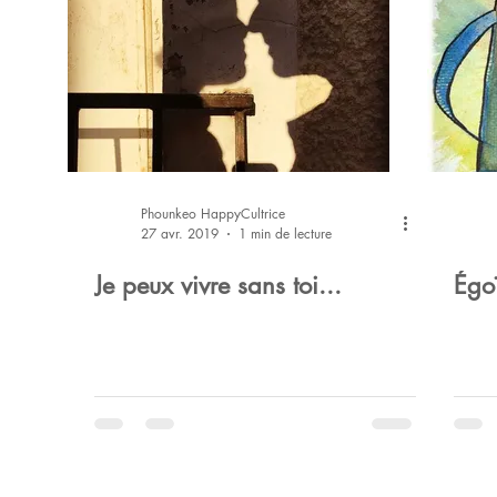
Phounkeo HappyCultrice
27 avr. 2019
1 min de lecture
Je peux vivre sans toi...
Égo