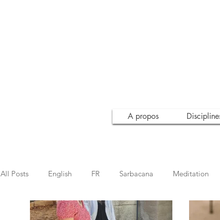
A propos
Discipline
All Posts
English
FR
Sarbacana
Meditation
Inspiration
Conscience
Awareness
Leçon de 