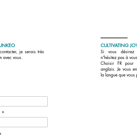
UNKEO
CULTIVATING JOY
ontacter, je serais très
Si vous désirez r
en avec vous.
n'hésitez pas à vous
Choisir FR pour
anglais. Je vous en
la langue que vous 
e *
*