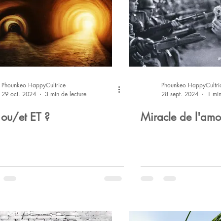
Phounkeo HappyCultrice
Phounkeo HappyCultri
29 oct. 2024
3 min de lecture
28 sept. 2024
1 min
ou/et ET ?
Miracle de l'amo