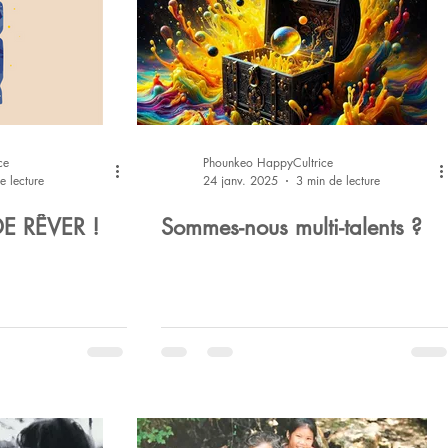
ce
Phounkeo HappyCultrice
e lecture
24 janv. 2025
3 min de lecture
E RÊVER !
Sommes-nous multi-talents ?