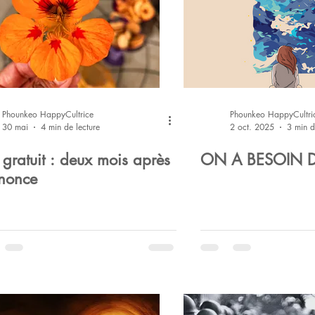
n
Quote
Pratique
Respiration
Voyage
t
World
Joie
Phounkeo HappyCultrice
Phounkeo HappyCultri
30 mai
4 min de lecture
2 oct. 2025
3 min d
 gratuit : deux mois après
ON A BESOIN D
nnonce