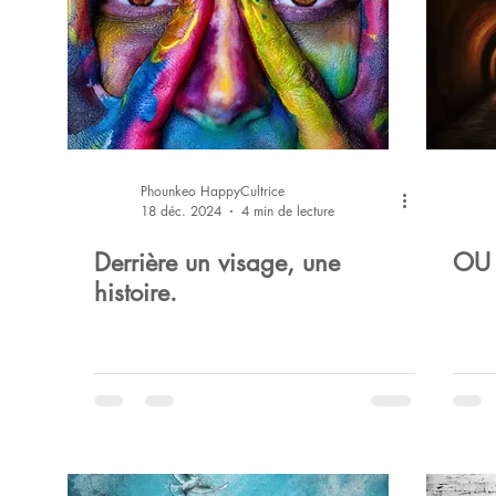
Phounkeo HappyCultrice
18 déc. 2024
4 min de lecture
Derrière un visage, une
OU 
histoire.