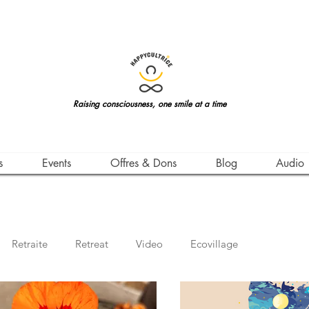
Raising consciousness, one smile at a time
s
Events
Offres & Dons
Blog
Audio
Retraite
Retreat
Video
Ecovillage
Vie
Life Teachings
Qigong