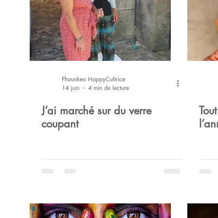
Open Up Communication
Taiji
Corps
Citatio
Travel
Livres
Books
Life
Food
Mor
Phounkeo HappyCultrice
14 juin
4 min de lecture
J’ai marché sur du verre
Tout
coupant
l’a