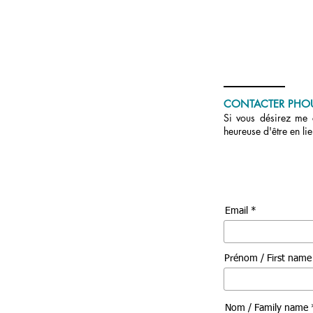
CONTACTER PHO
Si vous désirez me c
heureuse d'être en li
Email *
Prénom / First nam
Nom / Family name 