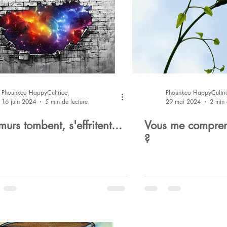
Phounkeo HappyCultrice
Phounkeo HappyCultri
16 juin 2024
5 min de lecture
29 mai 2024
2 min 
murs tombent, s'effritent...
Vous me compren
?