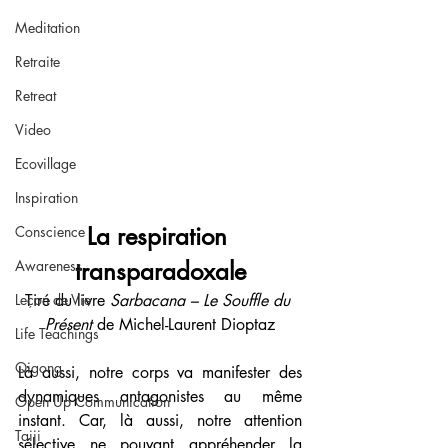
Meditation
Retraite
Retreat
Video
Ecovillage
Inspiration
La respiration 
Conscience
transparadoxale
Awareness
Tiré du livre 
Sarbacana – Le Souffle du 
Leçon de Vie
Présent
 de Michel-Laurent Dioptaz
Life Teachings
Qigong
Là aussi, notre corps va manifester des 
dynamiques antagonistes au même 
Open Up Communication
instant. Car, là aussi, notre attention 
Taiji
sélective ne pouvant appréhender la 