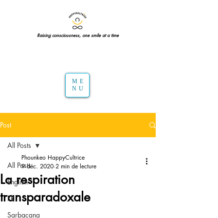
Raising consciousness, one smile at a time
ME
NU
Post
All Posts
Phounkeo HappyCultrice
All Posts
9 déc. 2020
2 min de lecture
La respiration
English
transparadoxale
FR
Sarbacana