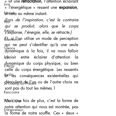
» vit une 
rétractation
, l'attention éclairant 
Joie
« l’énergétique » ressent une 
expansion
, 
Nature
et cela au même instant. 
(Lors de l'inspiration, c'est le contraire 
Peur
qui se produit, alors que le corps 
Amour
s’expanse, l'énergie, elle, se rétracte.)
Et, si l'on utilise un mode de perception 
Connexion
qui ne peut s'identifier qu’à une seule 
Silence
dynamique à la fois, il va nous falloir 
choisir entre éclairer d'attention la 
Joy
dynamique du corps physique, ou bien 
Energy
celle du corps énergétique. Les ressentis 
Audio
et les conséquences existentielles qui 
découlent de l'un ou de l'autre choix ne 
Le Champ du Présent
sont pas du tout les mêmes.1 
Rencontre
Mais une fois de plus, c'est la forme de 
TOut DOux
notre attention qui nous est montrée, pas 
Entrepreneur
la forme de notre souffle. Ces « deux » 