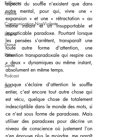
Réflexion
aspects du souffle n'existent que dans 
notre mental, pour qui, vivre une « 
Poème
expansion » et une « rétractation » au 
Communication NonViolente
même instant et un insupportable et 
impraticable paradoxe. Pourtant lorsque 
Liberté
les pensées s'arrêtent, transparaît une 
Danse
toute autre forme d'attention, une 
attention transparadoxale qui respire ces 
Photo
« deux » dynamiques au même instant, 
Santé
absolument en même temps.
Podcast
Lorsque s'éclaire d'attention le souffle 
Don
entier, c'est encore tout autre chose qui 
est vécu, quelque chose de totalement 
indescriptible dans le monde des mots, si 
ce n'est sous forme de paradoxes. Mais 
utiliser des paradoxes pour décrire un 
niveau de conscience où justement l’on 
n’en éprouve plus le moindre, me paraît 