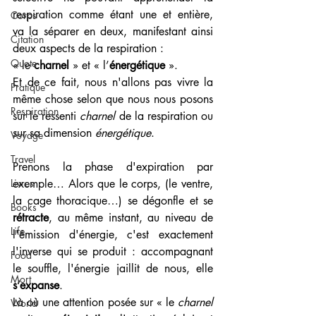
respiration comme étant une et entière, 
Corps
va la séparer en deux, manifestant ainsi 
Citation
deux aspects de la respiration : 
Quote
« le 
charnel
 » et « l’
énergétique
 ». 
Et de ce fait, nous n'allons pas vivre la 
Pratique
même chose selon que nous nous posons 
Respiration
sur le ressenti 
charnel
 de la respiration ou 
sur sa dimension 
énergétique
. 
Voyage
Travel
Prenons la phase d'expiration par 
exemple… Alors que le corps, (le ventre, 
Livres
la cage thoracique…) se dégonfle et se 
Books
rétracte
, au même instant, au niveau de 
Life
l'émission d'énergie, c'est exactement 
l'inverse qui se produit : accompagnant 
Food
le souffle, l'énergie jaillit de nous, elle 
Mort
s’expanse
.
Là où une attention posée sur « le 
charnel
World