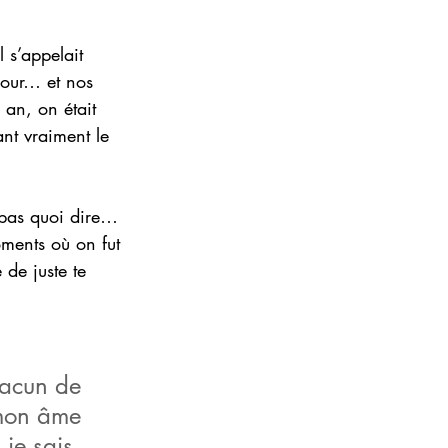
 s’appelait 
mour… et nos 
 an, on était 
nt vraiment le 
 pas quoi dire… 
oments où on fut 
de juste te 
hacun de 
 mon âme 
 je sais 