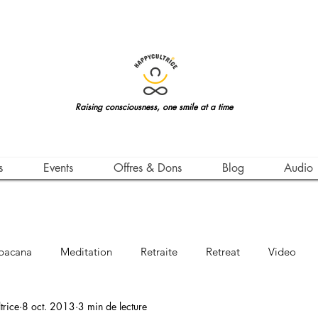
Raising consciousness, one smile at a time
s
Events
Offres & Dons
Blog
Audio
bacana
Meditation
Retraite
Retreat
Video
rice
8 oct. 2013
3 min de lecture
Awareness
Leçon de Vie
Life Teachings
Qigong