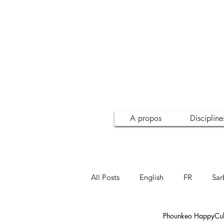
A propos
Discipline
All Posts
English
FR
Sar
Phounkeo HappyCult
Inspiration
Conscience