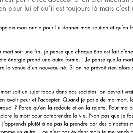
n pour lui et qu’il est toujours là mais c’est
appelais mon oncle pour lui donner mon soutien et qu’en fait
a mort soit une fin, je pense que chaque être est fait d’éne
tte énergie prend une autre forme… Je pense que la mort
e la venue d’un nouveau né. Si on ne prévoit rien alors
a mort soit un sujet tabou dans nos sociétés, on devrait vr
en avoir peur et l’accepter. Quand je parle de ma mort, l
rquoi ? Parce qu’on la redoute et on la rejette. Pour ma p
xplore la mort pour comprendre la vie. Non pas que je fas
is j’apprends plutôt à ne pas la prendre par des pincettes 
comme un autre… ce n’est pas évident mais je me rends 