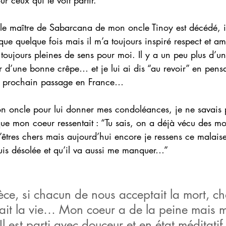
 le maître de Sabarcana de mon oncle Tinoy est décédé, il
 que quelque fois mais il m’a toujours inspiré respect et a
 toujours pleines de sens pour moi. Il y a un peu plus d’un
ur d’une bonne crêpe… et je lui ai dis “au revoir” en pensa
on prochain passage en France…
on oncle pour lui donner mes condoléances, je ne savais
e que mon coeur ressentait : “Tu sais, on a déjà vécu des m
’êtres chers mais aujourd’hui encore je ressens ce malaise 
suis désolée et qu’il va aussi me manquer…”
èce, si chacun de nous acceptait la mort, c
ait la vie… Mon coeur a de la peine mais
l est parti avec douceur et en état méditatif,