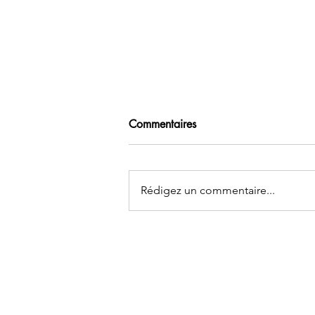
Commentaires
Rédigez un commentaire...
J’ai marché sur du verre
coupant