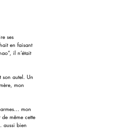
re ses 
ait en faisant 
ao”, il n’était 
t son autel. Un 
-mère, mon 
s larmes… mon 
ut de même cette 
… aussi bien 