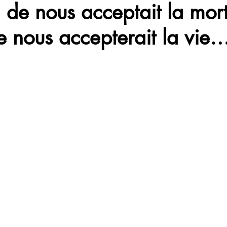
 de nous acceptait la mort
 nous accepterait la vie
iji
Corps
Citation
Quote
Pratique
Respir
Life
Food
Mort
World
Joie