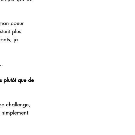
 mon coeur 
stent plus 
ants, je 
t…
 plutôt que de 
 me challenge, 
e simplement 