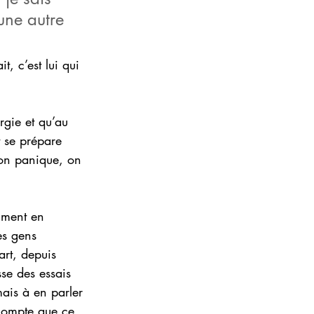
 une autre 
, c’est lui qui 
rgie et qu’au 
 se prépare 
 on panique, on 
aiment en 
es gens 
art, depuis 
se des essais 
mais à en parler 
compte que ce 