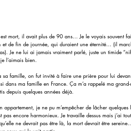
est mort, il avait plus de 90 ans… Je le voyais souvent fai
t de fin de journée, qui duraient une éternité… (il march
pas). Je ne lui ai jamais vraiment parlé, juste un timide “nih
je l’aimais bien.
à sa famille, on fut invité à faire une prière pour lui devan
 aussi dans ma famille en France. Ça m’a rappelé ma grand
tis depuis quelques années déjà.
n appartement, je ne pu m’empêcher de lâcher quelque
st pas encore harmonieux. Je travaille dessus mais j’ai to
qu’elle ne devrait pas être là, la mort devrait être sereine
r ceux qui le voit partir.