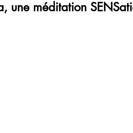
, une méditation SENSati
iji
Corps
Citation
Quote
Pratique
Respir
Life
Food
Mort
World
Joie