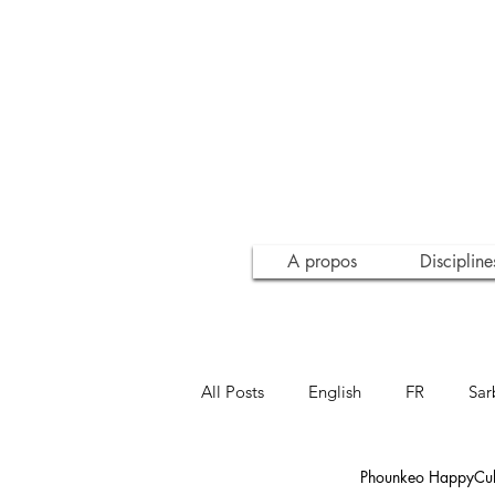
A propos
Discipline
All Posts
English
FR
Sar
Phounkeo HappyCult
Inspiration
Conscience