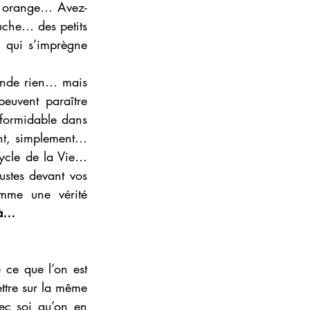
ne orange… Avez-
che… des petits 
qui s’imprègne 
ande rien… mais 
euvent paraître 
formidable dans 
ent, simplement… 
ycle de la Vie… 
ustes devant vos 
me une vérité 
là… 
ce que l’on est 
tre sur la même 
c soi qu’on en 