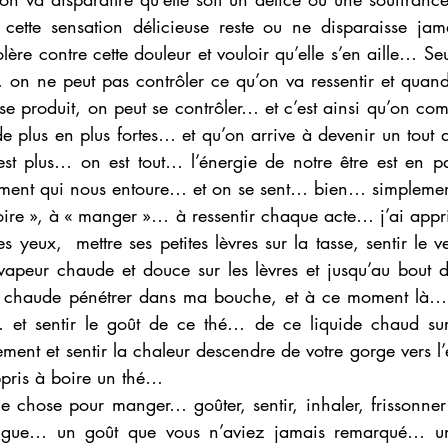
 cette sensation délicieuse reste ou ne disparaisse ja
olère contre cette douleur et vouloir qu’elle s’en aille… Se
… on ne peut pas contrôler ce qu’on va ressentir et quand
se produit, on peut se contrôler… et c’est ainsi qu’on com
de plus en plus fortes… et qu’on arrive à devenir un tout 
st plus… on est tout… l’énergie de notre être est en pa
ement qui nous entoure… et on se sent… bien… simpleme
boire », à « manger »… à ressentir chaque acte… j’ai appri
 yeux,  mettre ses petites lèvres sur la tasse, sentir le v
a vapeur chaude et douce sur les lèvres et jusqu’au bout
 chaude pénétrer dans ma bouche, et à ce moment là… m
et sentir le goût de ce thé… de ce liquide chaud sur
ement et sentir la chaleur descendre de votre gorge vers
ppris à boire un thé… 
e chose pour manger… goûter, sentir, inhaler, frissonner 
ngue… un goût que vous n’aviez jamais remarqué… un pl