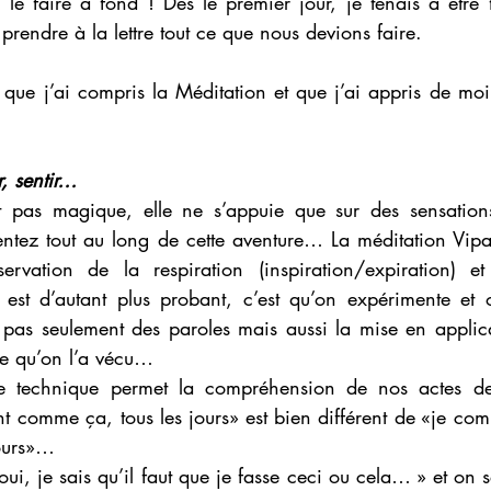
s le faire à fond ! Dès le premier jour, je tenais à être
prendre à la lettre tout ce que nous devions faire. 
i que j’ai compris la Méditation et que j’ai appris de m
, sentir…
t pas magique, elle ne s’appuie que sur des sensations
sentez tout au long de cette aventure… La méditation Vipa
ervation de la respiration (inspiration/expiration) et
est d’autant plus probant, c’est qu’on expérimente et 
as seulement des paroles mais aussi la mise en applica
e qu’on l’a vécu… 
tte technique permet la compréhension de nos actes de 
t comme ça, tous les jours» est bien différent de «je com
jours»… 
oui, je sais qu’il faut que je fasse ceci ou cela… » et on se