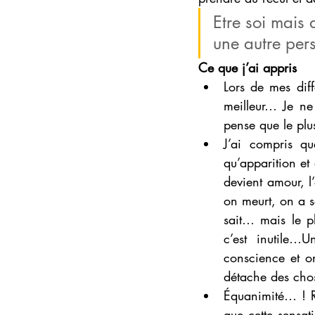
Etre soi mais 
une autre per
Ce que j’ai appris
Lors de mes diff
meilleur… Je ne 
pense que le plu
J’ai compris qu
qu’apparition et 
devient amour, l
on meurt, on a s
sait… mais le p
c’est inutile…
conscience et o
détache des ch
Équanimité… ! Re
que cette sensat