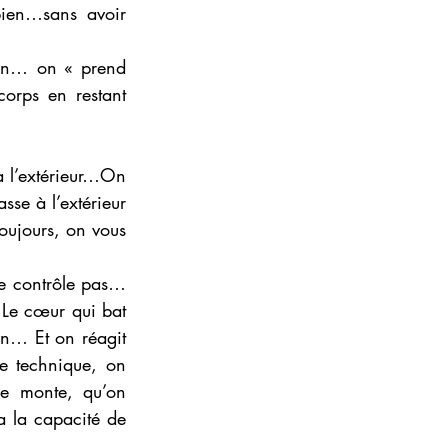
ien…sans avoir 
on… on « prend 
orps en restant 
à l’extérieur…On 
se à l’extérieur 
ujours, on vous 
se contrôle pas… 
 Le cœur qui bat 
on… Et on réagit 
e technique, on 
e monte, qu’on 
 la capacité de 