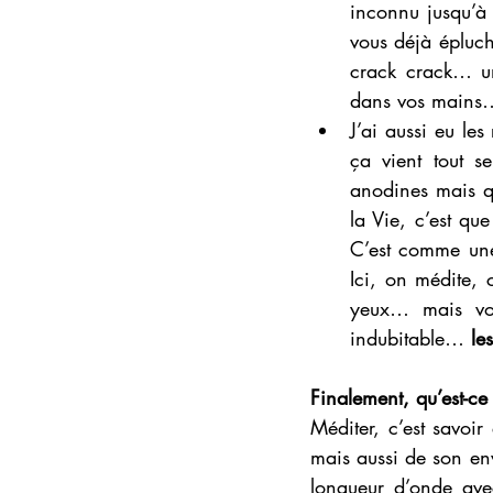
inconnu jusqu’à
vous déjà épluch
crack crack… un
dans vos mains
J’ai aussi eu l
ça vient tout s
anodines mais qu
la Vie, c’est qu
C’est comme une 
Ici, on médite, 
yeux… mais vou
indubitable… 
le
Finalement, qu’est-ce
Méditer, c’est savoi
mais aussi de son en
longueur d’onde ave