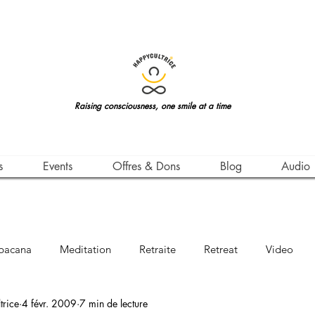
Raising consciousness, one smile at a time
s
Events
Offres & Dons
Blog
Audio
bacana
Meditation
Retraite
Retreat
Video
rice
4 févr. 2009
7 min de lecture
Awareness
Leçon de Vie
Life Teachings
Qigong