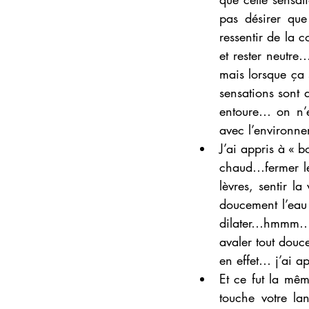
pas désirer que
ressentir de la c
et rester neutre
mais lorsque ça 
sensations sont 
entoure… on n’e
avec l’environn
J’ai appris à « 
chaud…fermer les
lèvres, sentir l
doucement l’eau
dilater…hmmm… 
avaler tout douc
en effet… j’ai a
Et ce fut la mêm
touche votre la