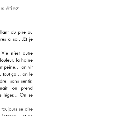
s étiez 
llant du pire au 
res à soi…Et je 
ie n’est autre 
douleur, la haine 
nt peine… on vit 
, tout ça… on le 
e, sans sentir, 
raît, on prend 
us léger… On se 
oujours se dire 
e intense… et ne 