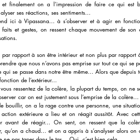
 et finalement on a l’impression de faire ce qui est b
alyser ses réactions, ses sentiments… 
end ici à Vipassana… à s’observer et à agir en foncti
 faits et gestes, on ressent chaque mouvement de son c
sations. 
ar rapport à son être intérieur et non plus par rapport 
ndre que nous n’avons pas emprise sur tout ce qui se pas
e qui se passe dans notre être même… Alors que depuis to
onction de l’extérieur… 
vous ressentez de la colère, la plupart du temps, on ne 
bserver car on est justement sous l’emprise de la colère…
 de bouillir, on a la rage contre une personne, une situati
ction extérieure a lieu et on réagit aussitôt. Avec cett
r avant de réagir… On sent, on ressent que la colèr
 qu’on a chaud… et on a appris à s’analyser alors on a
de ne pas taper dans le tas… Oui, c’est bien cela… 