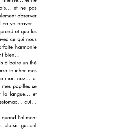
mais… et ne pas 
ulement observer 
 ça va arriver… 
prend et que les 
avec ce qui nous 
rfaite harmonie 
nt bien… 
s à boire un thé 
erre toucher mes 
 de mon nez… et 
es papilles se 
 la langue… et 
 l’estomac… oui…
quand l’aliment 
aisir gustatif 