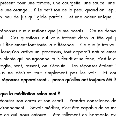
 présent pour une tomate, une courgette, une sauce, u
é une orange… ? Le petit son de la peau quand on l’éplu
 peu de jus qui gicle parfois… et une odeur unique… 
…
es réponses aux questions que je me posais… On ne dem
eul… Ces questions qui vous trottent dans la tête qui p
i finalement font toute la différence… Ce que je trouve 
e lorsqu’on active un processus, tout apparaît naturellem
plante qui bourgeonne puis fleurit et se fane, c’est le c
cogite, sent, ressent, on s’écoute… Les réponses étaient j
s ne désiriez tout simplement pas les voir… Et com
s réponses apparaissent… parce qu’elles ont toujours été 
 que la méditation selon moi ? 
r écouter son corps et son esprit… Prendre conscience de 
vironnement… Savoir méditer, c’est être capable de se met
c ce qui nous entoure… être tellement en harmonie ave