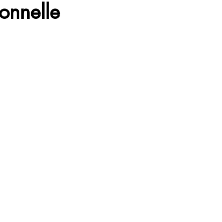
onnelle
ation
Voyage