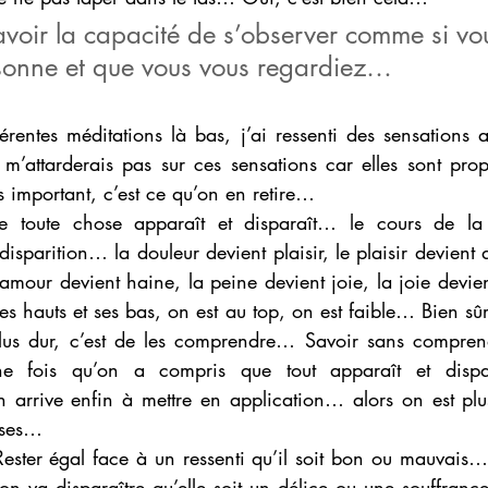
avoir la capacité de s’observer comme si vou
sonne et que vous vous regardiez… 
érentes méditations là bas, j’ai ressenti des sensations a
m’attarderais pas sur ces sensations car elles sont prop
s important, c’est ce qu’on en retire… 
e toute chose apparaît et disparaît… le cours de la V
disparition… la douleur devient plaisir, le plaisir devient 
’amour devient haine, la peine devient joie, la joie devie
es hauts et ses bas, on est au top, on est faible… Bien sûr
lus dur, c’est de les comprendre… Savoir sans comprendr
Une fois qu’on a compris que tout apparaît et dispa
n arrive enfin à mettre en application… alors on est pl
oses…
ster égal face à un ressenti qu’il soit bon ou mauvais… t
ion va disparaître qu’elle soit un délice ou une souffranc